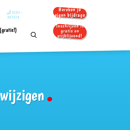
Bereken je
0182 –
eigen bijdrage
387474
Inschrijven is
(gratis!)
gratis en
vrijblijvend!
n (gratis en vrijblijvend)
omst
 rondleiding aan
 doorgeven
wijzigen
ract BSO
e eigen bijdrage