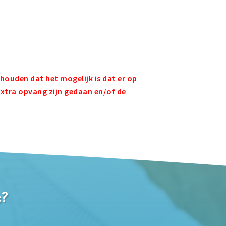
houden dat het mogelijk is dat er op
extra opvang zijn gedaan en/of de
s?