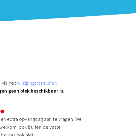
 en aanvullende
den
mers
 via het
wijzigingsformulier
.
n geen plek beschikbaar is.
 een extra opvangdag aan te vragen. We
e welkom, ook buiten de vaste
 helaas ook niet.