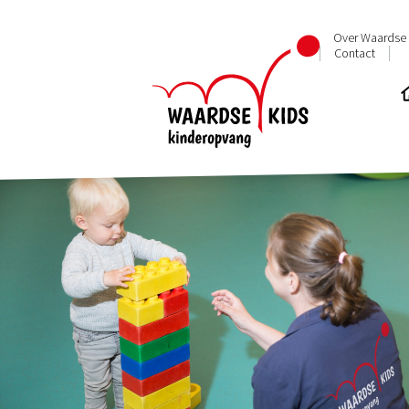
Over Waardse 
Contact
Missie, v
Organisa
Ouder ap
Oudercom
Privacybe