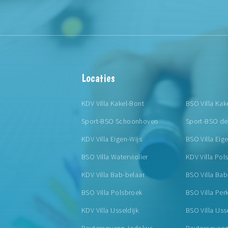
Locaties
KDV Villa Kakel-Bont
BSO Villa Kak
Sport-BSO Schoonhoven
Sport-BSO d
KDV Villa Eigen-Wijs
BSO Villa Eig
BSO Villa Waterviolier
KDV Villa Pol
KDV Villa Bab-belaar
BSO Villa Bab
BSO Villa Polsbroek
BSO Villa Pe
KDV Villa IJsseldijk
BSO Villa IJss