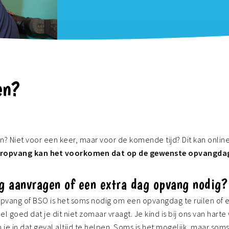
BSO Villa Eigen-Wijs
Tarieven
BSO Villa Waterviolier
Algemene
voorwaar
BSO Villa Bab-belaar
en?
LRK num
BSO Villa Polsbroek
BSO Villa Perkouw
BSO Villa Ammers
n? Niet voor een keer, maar voor de komende tijd? Dit kan online
ropvang kan het voorkomen dat op de gewenste opvangdage
BSO Villa IJsseldijk
ag aanvragen of een extra dag opvang nodig?
Sport-BSO Schoonhoven
gopvang of BSO is het soms nodig om een opvangdag te ruilen of
Sport-BSO de Waard
l goed dat je dit niet zomaar vraagt. Je kind is bij ons van hart
e in dat geval altijd te helpen. Soms is het mogelijk, maar soms