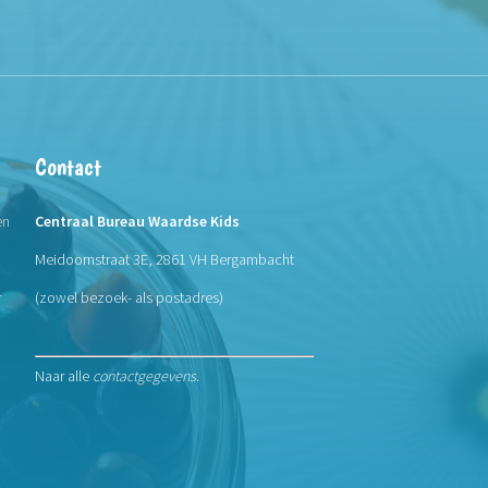
Contact
en
Centraal Bureau Waardse Kids
Meidoornstraat 3E, 2861 VH Bergambacht
r
(zowel bezoek- als postadres)
Naar alle
contactgegevens
.