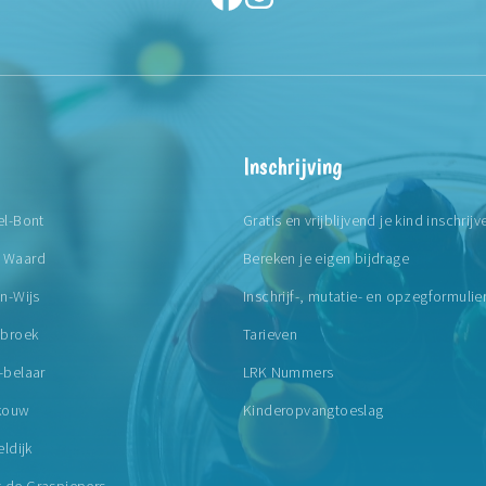
Inschrijving
el-Bont
Gratis en vrijblijvend je kind inschrijv
e Waard
Bereken je eigen bijdrage
en-Wijs
Inschrijf-, mutatie- en opzegformulie
sbroek
Tarieven
-belaar
LRK Nummers
rkouw
Kinderopvangtoeslag
eldijk