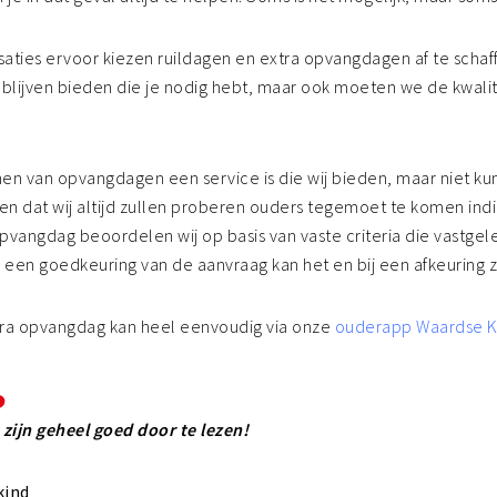
Peuteropvang Jodokus
saties ervoor kiezen ruildagen en extra opvangdagen af te scha
Peuteropvang de Graspiepers
eit blijven bieden die je nodig hebt, maar ook moeten we de kwal
Peuteropvang de Violiertjes
Peuteropvang Kleinduimpje
emen van opvangdagen een service is die wij bieden, maar niet ku
n dat wij altijd zullen proberen ouders tegemoet te komen indie
Peuteropvang Berkenwoude
 opvangdag beoordelen wij op basis van vaste criteria die vastge
j een goedkeuring van de aanvraag kan het en bij een afkeuring 
Peuteropvang Polderrijk
tra opvangdag kan heel eenvoudig via onze
ouderapp Waardse K
Peuteropvang Bambini
Peuteropvang Humpie Dumpie
zijn geheel goed door te lezen!
Peuteropvang de Polderkids
kind