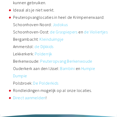
kunnen gebruiken.
Ideaal als je niet werkt.
Peuteropvanglocaties in heel de Krimpenerwaard:
Schoonhoven-Noord:
Jodokus
Schoonhoven-Oost:
de Graspiepers
en
de Violiertjes
Bergambacht:
Kleinduimpje
Ammerstol:
de Dijkkids
Lekkerkerk:
Polderrijk
Berkenwoude:
Peuteropvang Berkenwoude
Ouderkerk aan den IJssel:
Bambini
en
Humpie
Dumpie
Polsbroek:
De Polderkids
Rondleidingen mogelijk op al onze locaties.
Direct aanmelden
!