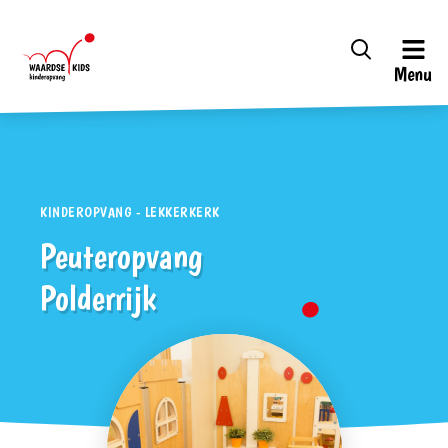
Menu
KINDEROPVANG - LEKKERKERK
Peuteropvang
Polderrijk